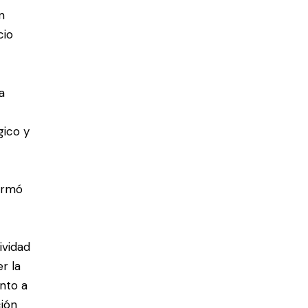
n
cio
a
gico y
firmó
ividad
r la
unto a
ción