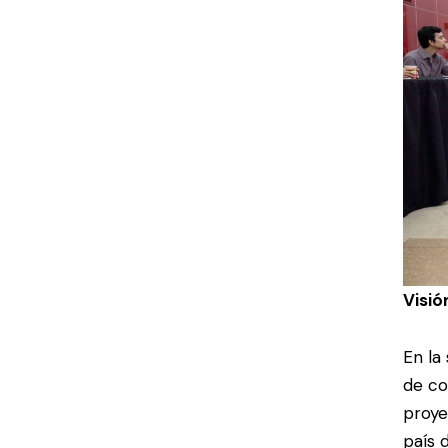
Visió
En la
de co
proye
país 