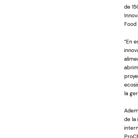
de 15
Innov
Food 
“En e
innov
alime
abrim
proye
ecosi
la ge
Ademá
de la
inter
ProCh