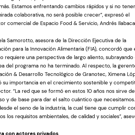
más. Estamos enfrentando cambios rápidos y si no ten
irada colaborativa, no será posible crecer”, expresó el
tor comercial de Espacio Food & Servicio, Andrés Ilabaca
la Samorotto, asesora de la Dirección Ejecutiva de la
ción para la Innovación Alimentaria (FIA), concordó que 
jo requiere una perspectiva de largo aliento, subrayando
rea del programa no ha terminado. Al respecto, la gerent
ación & Desarrollo Tecnológico de Granotec, Ximena Lóp
ó su importancia en el crecimiento sostenible y competi
ector. “La red que se formó en estos 10 años nos sirve de
so y de base para dar el salto cuántico que necesitamos.
desde el seno de la industria, la cual tiene que cumplir co
s los requisitos ambientales, de calidad y sociales”, asev
za con actores privados