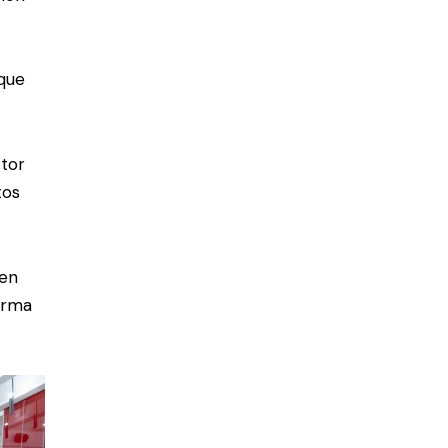
que
ctor
tos
 en
forma