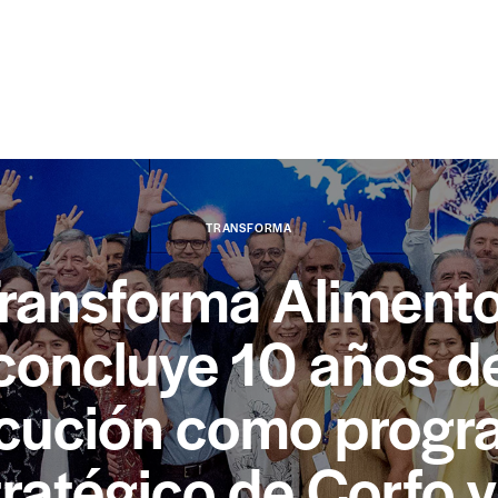
TRANSFORMA
ransforma Aliment
concluye 10 años d
cución como prog
tratégico de Corfo y