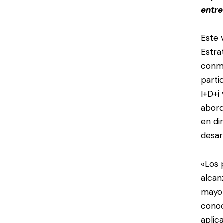
entre
Este 
Estra
conme
parti
I+D+i 
abord
en di
desar
«Los 
alcan
mayor
conoc
aplic