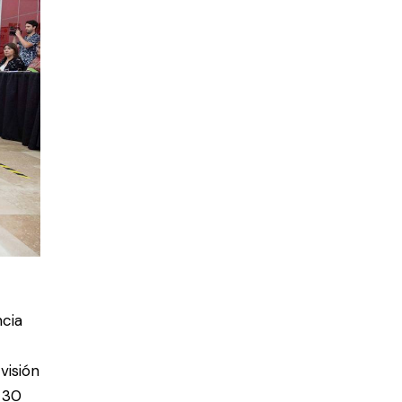
ncia
visión
o 30