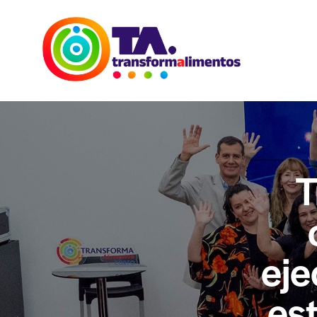
T
eje
es