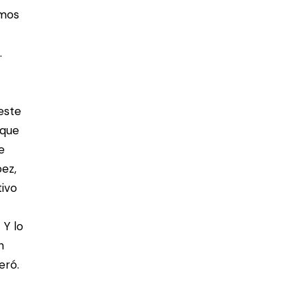
emos
.
este
 que
e
ez,
tivo
 Y lo
n
eró.