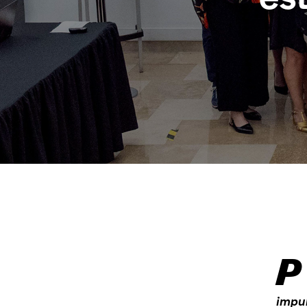
P
impul