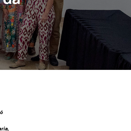
zó
ria,