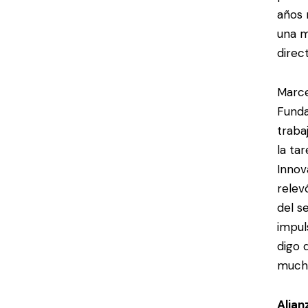
años 
una m
direc
Marce
Funda
traba
la ta
Innov
relev
del s
impul
digo 
mucho
Alian