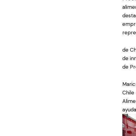
alime
desta
empre
repre
de Ch
de in
de Pr
Maric
Chile
Alime
ayuda