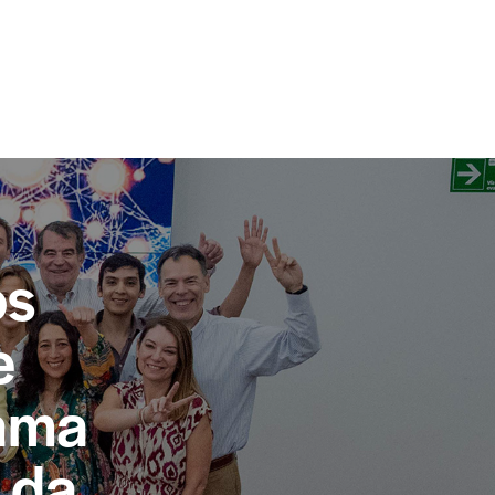
os
e
rama
 da