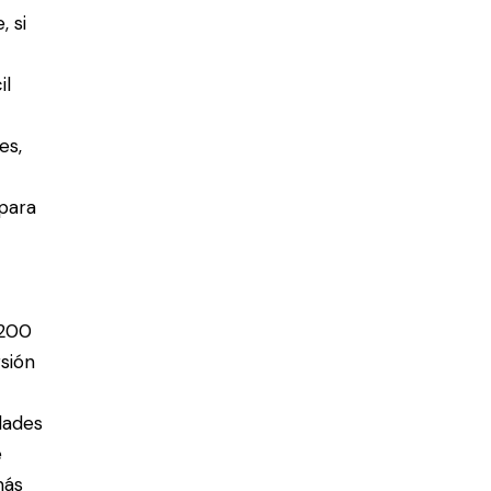
 si
il
a
es,
 para
 200
rsión
dades
e
más