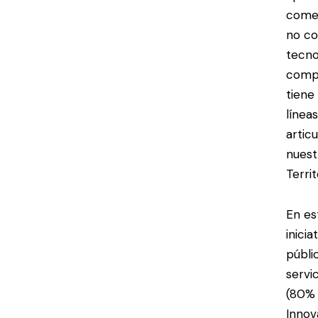
comen
no co
tecno
compe
tiene
línea
artic
nuest
Terri
En es
inici
públi
servi
(80% 
Innov