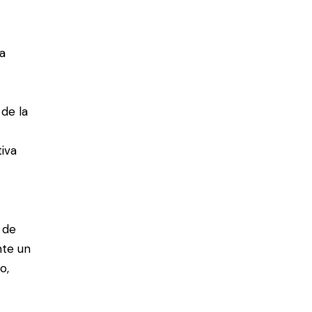
ma
 de la
tiva
 de
nte un
o,