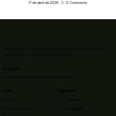
17 de abril de 2026
0
Comments
Más de 10 años de experiencia combinada en articulación
y promoción de iniciativas estratégicas
Contacto
comunicaciones@transformaalimentos.cl
Links
Síguenos
Linkedin
Home
Instagram
Quiénes Somos