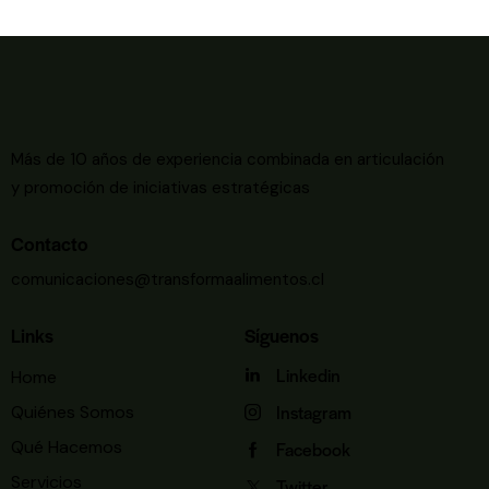
Más de 10 años de experiencia combinada en articulación
y promoción de iniciativas estratégicas
Contacto
comunicaciones@transformaalimentos.cl
Links
Síguenos
Linkedin
Home
Instagram
Quiénes Somos
Qué Hacemos
Facebook
Servicios
Twitter