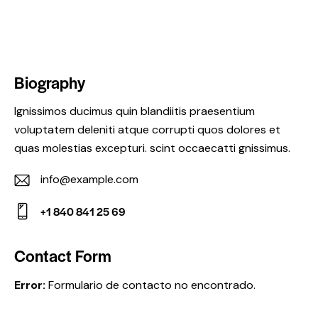
Biography
Ignissimos ducimus quin blandiitis praesentium
voluptatem deleniti atque corrupti quos dolores et
quas molestias excepturi. scint occaecatti gnissimus.
info@example.com
E-
+1 840 841 25 69
m
Ph
ail:
on
Contact Form
e:
Error:
Formulario de contacto no encontrado.